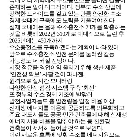
국내 여러 지역에서 수소충전소를 둘러싼 갈등이
존재하는 일이 대표적이다.
정부도 수소 산업에
강력한 드라이브를 걸고 있는 만큼 안전한 수소
경제 생태계 구축에도 노력을 기울여야 한다.
실제 국내에는 올해 수소충전소 73개를 확충하는
것을 비롯해 2022년 310개로 대대적으로 늘린 후
2025년에는 450개까지
수소충전소를 구축하겠다는 계획이 나와 있어
앞으로 수소충전소 안전 문제를 둘러싼 갈등
가능성도 더 커질 전망이다.
시장 점유율·영업이익 올리기 위해
생산 제품
‘안전성 확보’ 사활 걸어
파나젠,
원격으로 실시간 모니터링
다양한 안전 점검·시스템 구축 ‘최선’
또 정부의 수소 경제 기조에 발맞춰
발전사업자들도 총 발전량을 일정 비율 이상
신재생 에너지를 이용해 공급하도록 의무화하고
주
요 대도시들도 공공·민간 건축물에 대해 신재생
에너지 사용 비율을 맞춰야 하는 등 친환경
건축물이 서서히 늘어날 것으로 보인다.
이런 새로운 흐름에 맞춰 수소를 에너지원으로